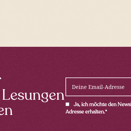
r
E
m
 Lesungen
a
i
C
Ja, ich möchte den Newsl
en
l
o
Adresse erhalten.
*
*
n
s
e