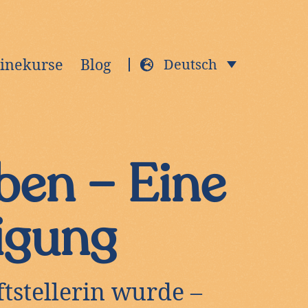
inekurse
Blog
Deutsch
ben – Eine
igung
ftstellerin wurde –