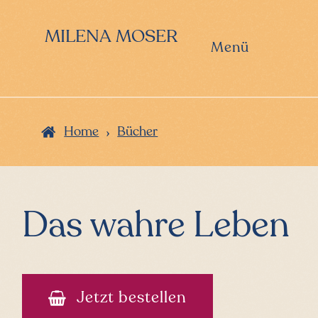
Zur
Zum
Hauptnavigation
Inhalt
MILENA MOSER
springen
springen
Menü
›
Home
Bücher
Das wahre Leben
Jetzt bestellen