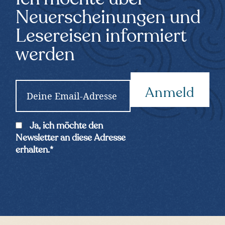
Neuerscheinungen und
Lesereisen informiert
werden
E
m
a
i
C
Ja, ich möchte den
l
o
Newsletter an diese Adresse
*
n
erhalten.
*
s
e
n
t
*