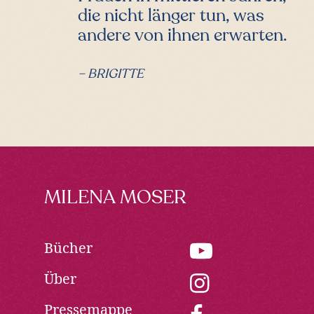
die nicht länger tun, was
andere von ihnen erwarten.
– BRIGITTE
Footer
MILENA MOSER
Bücher
youtube:
Opens
Über
in
instagram:
new
Opens
Pressemappe
window
in
facebook: