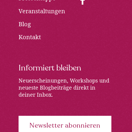
new
Opens
Veranstaltungen
window
in
new
Blog
window
Kontakt
Informiert bleiben
Neuerscheinungen, Workshops und
neueste Blogbeiträge direkt in
deiner Inbox.
Newsletter abonnieren