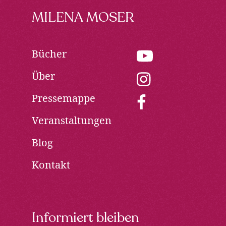
Footer
MILENA MOSER
Bücher
youtube:
Opens
Über
in
instagram:
new
Opens
Pressemappe
window
in
facebook:
new
Opens
Veranstaltungen
window
in
new
Blog
window
Kontakt
Informiert bleiben