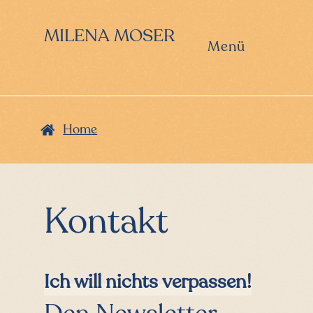
Zur
Zum
Hauptnavigation
Inhalt
MILENA MOSER
springen
springen
Menü
Home
Kontakt
Ich will nichts verpassen!