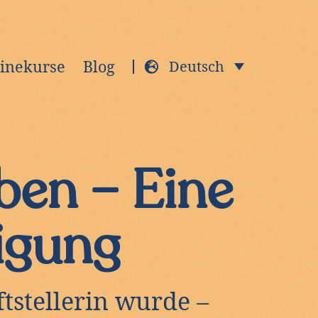
inekurse
Blog
Deutsch
ben – Eine
igung
ftstellerin wurde –