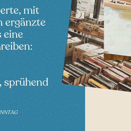
erte, mit
 ergänzte
s eine
reiben:
, sprühend
ONNTAG