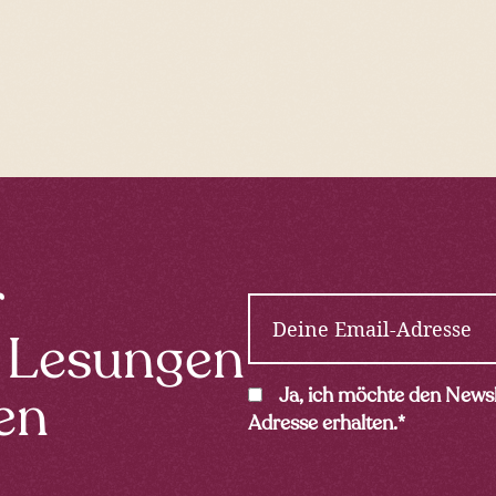
r
E
m
 Lesungen
a
i
C
Ja, ich möchte den Newsl
en
l
o
Adresse erhalten.
*
*
n
s
e