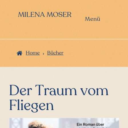
Zur
Zum
Hauptnavigation
Inhalt
MILENA MOSER
springen
springen
Menü
›
Home
Bücher
Der Traum vom
Fliegen