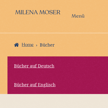
Zur
Zum
Hauptnavigation
Inhalt
MILENA MOSER
springen
springen
Menü
›
Bücher
Home
Bücher auf Deutsch
Bücher auf Englisch