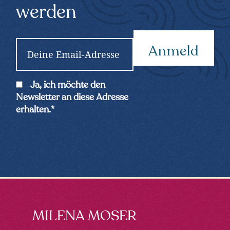
werden
E
m
a
i
C
Ja, ich möchte den
l
o
Newsletter an diese Adresse
*
n
erhalten.
*
s
e
n
t
*
Footer
MILENA MOSER