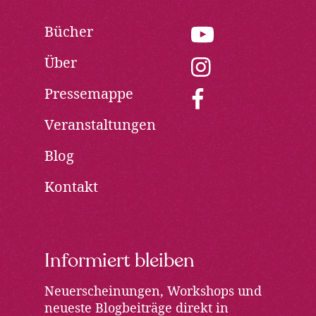
Bücher
youtube:
Opens
Über
in
instagram:
new
Opens
Pressemappe
window
in
facebook:
new
Opens
Veranstaltungen
window
in
new
Blog
window
Kontakt
Informiert bleiben
Neuerscheinungen, Workshops und
neueste Blogbeiträge direkt in