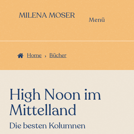
Zur
Zum
Hauptnavigation
Inhalt
MILENA MOSER
springen
springen
Menü
›
Home
Bücher
High Noon im
Mittelland
Die besten Kolumnen