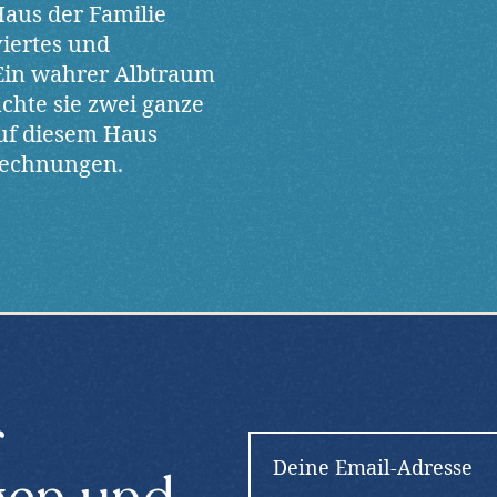
Haus der Familie
viertes und
 Ein wahrer Albtraum
chte sie zwei ganze
auf diesem Haus
rechnungen.
r
E
m
a