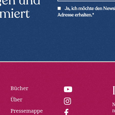
gen und
i
C
Ja, ich möchte den Newsl
rmiert
l
o
Adresse erhalten.
*
*
n
s
e
n
t
*
Bücher
youtube:
Opens
Über
in
instagram:
N
new
Opens
Pressemappe
window
n
in
facebook: