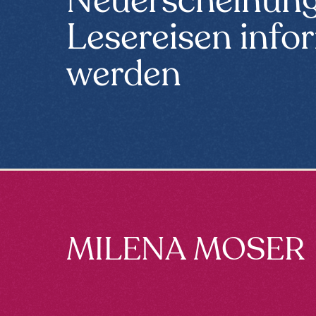
Neuerscheinun
Lesereisen info
werden
Footer
MILENA MOSER