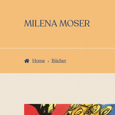
Zur
Zum
Hauptnavigation
Inhalt
springen
springen
MILENA MOSER
›
Home
Bücher