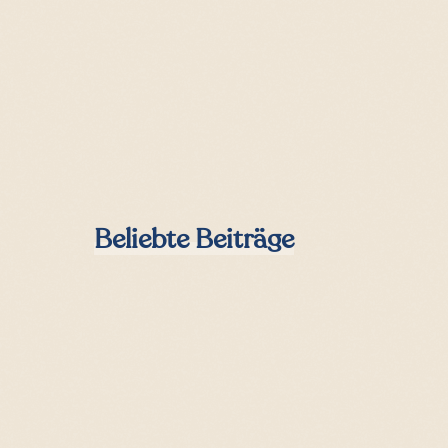
sidebar
Beliebte Beiträge