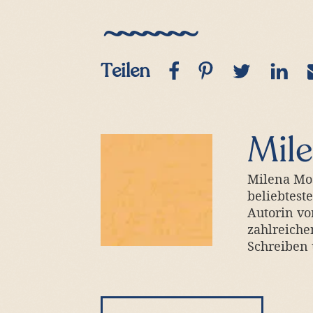
(Link
Teilen
in
neuem
Fenster
Autorenprofil
Mil
öffnen)
Milena Mos
beliebtest
Autorin v
zahlreiche
Schreiben