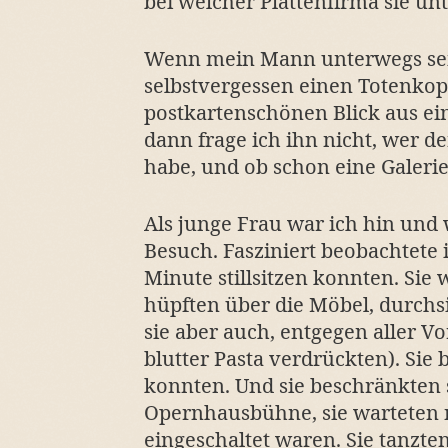
bei welcher Plattenfirma sie unt
Wenn mein Mann unterwegs sei
selbstvergessen einen Totenkopf
postkartenschönen Blick aus ein
dann frage ich ihn nicht, wer d
habe, und ob schon eine Galerie 
Als junge Frau war ich hin und
Besuch. Fasziniert beobachtete i
Minute stillsitzen konnten. Sie 
hüpften über die Möbel, durchsi
sie aber auch, entgegen aller V
blutter Pasta verdrückten). Sie 
konnten. Und sie beschränkten s
Opernhausbühne, sie warteten n
eingeschaltet waren. Sie tanzte