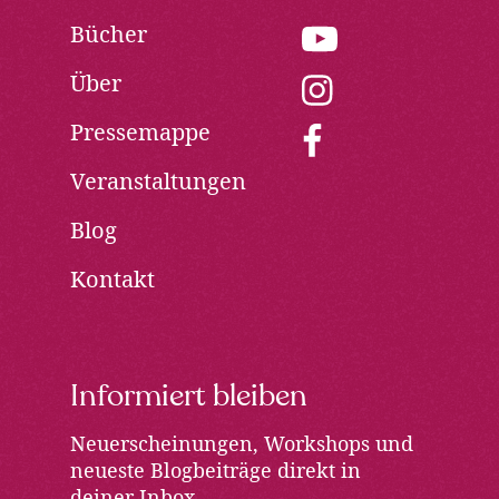
Bücher
youtube:
Opens
Über
in
instagram:
new
Opens
Pressemappe
window
in
facebook:
new
Opens
Veranstaltungen
window
in
new
Blog
window
Kontakt
Informiert bleiben
Neuerscheinungen, Workshops und
neueste Blogbeiträge direkt in
deiner Inbox.