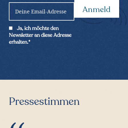
E
m
a
i
C
Ja, ich möchte den
l
o
Newsletter an diese Adresse
*
n
erhalten.
*
s
e
n
t
*
Pressestimmen