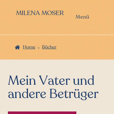
Zur
Zum
Hauptnavigation
Inhalt
MILENA MOSER
springen
springen
Menü
›
Home
Bücher
Mein Vater und
andere Betrüger