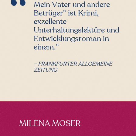
Mein Vater und andere
Betrüger“ ist Krimi,
exzellente
Unterhaltungslektüre und
Entwicklungsroman in
einem.“
– FRANKFURTER ALLGEMEINE
ZEITUNG
Footer
MILENA MOSER