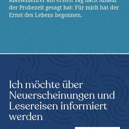
Klassenlehrer am ersten Tag nach Ablauf
der Probezeit gesagt hat: Für mich hat der
Ernst des Lebens begonnen.
Ich möchte über
Neuerscheinungen und
Lesereisen informiert
werden