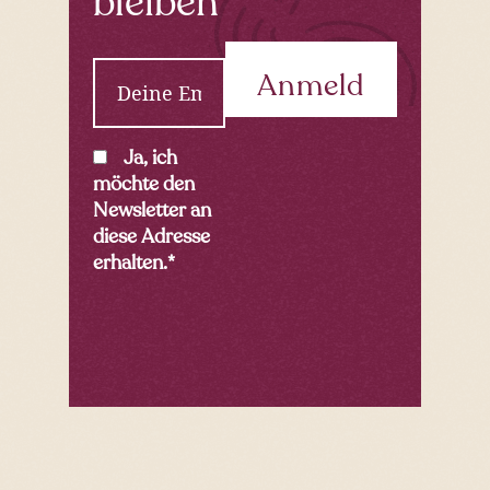
bleiben
E
m
a
i
C
Ja, ich
l
o
möchte den
*
n
Newsletter an
s
diese Adresse
e
erhalten.
*
n
t
*