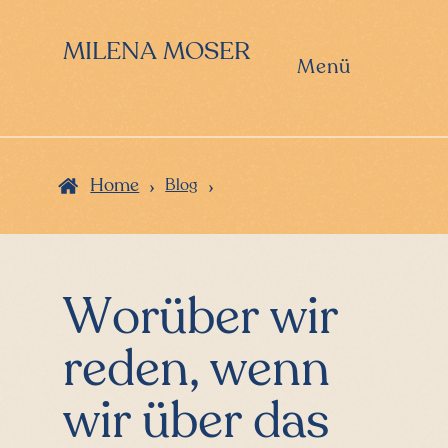
Zur
Zum
Zur
Hauptnavigation
Inhalt
Seitenspalte
MILENA MOSER
springen
springen
springen
Menü
›
›
Home
Blog
Worüber wir
reden, wenn
wir über das