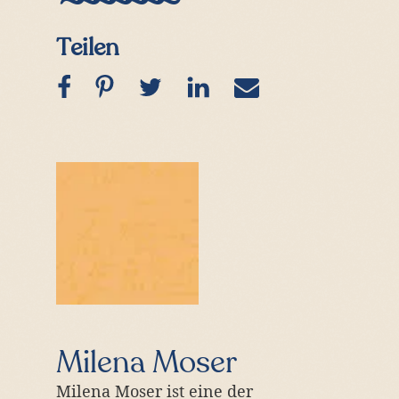
(Link
Teilen
in
neuem
Fenster
öffnen)
Autorenprofil
Milena Moser
Milena Moser ist eine der