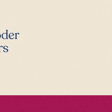
oder
rs