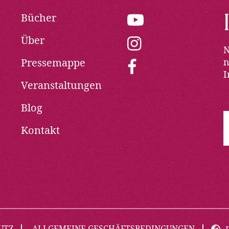
Bücher
youtube:
Opens
Über
in
instagram:
N
new
Opens
Pressemappe
window
n
in
facebook:
new
I
Opens
Veranstaltungen
window
in
new
Blog
window
Kontakt
UTZ
ALLGEMEINE GESCHÄFTSBEDINGUNGEN