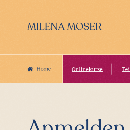
Zur
Zum
Hauptnavigation
Inhalt
springen
springen
MILENA MOSER
Onlinekurse
Te
Home
Anmelden