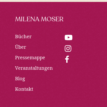
Footer
MILENA MOSER
Bücher
youtube:
Opens
Über
in
instagram:
new
Opens
Pressemappe
window
in
facebook:
new
Opens
Veranstaltungen
window
in
new
Blog
window
Kontakt